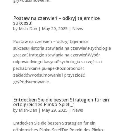
gryPodsumowanie...
Postaw na czerwień – odkryj tajemnice
sukcesu!
by
Mish-Dan
|
May 29, 2025
|
News
Postaw na czerwień – odkryj tajemnice
sukcesu!Historia stawiania na czerwieńPsychologia
graczaStrategie stawiania na czerwieńWybór
odpowiedniego kasynaPsychologia szczęścia i
pechaUnikanie pułapekRóżnorodność
zakładówPodsumowanie i przyszłość
gryPodsumowanie...
Entdecken Sie die besten Strategien für ein
erfolgreiches Plinko-Spiel!_1
by
Mish-Dan
|
May 29, 2025
|
News
Entdecken Sie die besten Strategien für ein
erfolgreiches Plinko-Spiel!Die Regeln des Plinko-