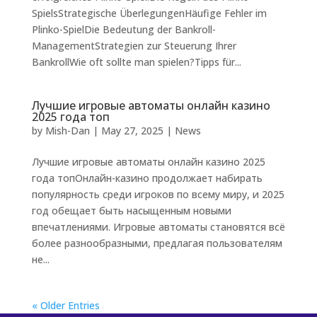
SpielsStrategische ÜberlegungenHäufige Fehler im
Plinko-SpielDie Bedeutung der Bankroll-
ManagementStrategien zur Steuerung Ihrer
BankrollWie oft sollte man spielen?Tipps für...
Лучшие игровые автоматы онлайн казино
2025 года топ
by
Mish-Dan
|
May 27, 2025
|
News
Лучшие игровые автоматы онлайн казино 2025
года топОнлайн-казино продолжает набирать
популярность среди игроков по всему миру, и 2025
год обещает быть насыщенным новыми
впечатлениями. Игровые автоматы становятся всё
более разнообразными, предлагая пользователям
не...
« Older Entries